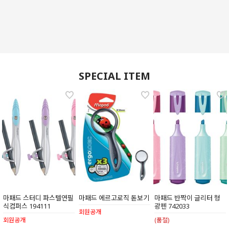
SPECIAL ITEM
마패드 스터디 파스텔연필
마패드 에르고로직 돋보기
마패드 반짝이 글리터 형
식컴퍼스 194111
광펜 742033
회원공개
회원공개
(품절)