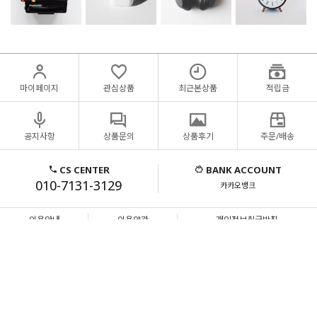
마이페이지
관심상품
최근본상품
적립금
공지사항
상품문의
상품후기
주문/배송
CS CENTER
BANK ACCOUNT
010-7131-3129
카카오뱅크
이용안내
이용약관
개인정보취급방침
메타물류
부산광역시 금정구 중앙대로1985번길 32-16(남산동)
대표
송승호
개인정보 보호책임자
통신판매업신고번호
2021-부산금정-0907