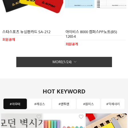
스타스포츠 뉴심판카드 SA-212
아이비스 8000 캠퍼스PP노트(B5)
12654
회원공개
회원공개
MORE(
1
/
24
)
HOT KEYWORD
#아우터
#레깅스
#맨투맨
#원피스
#악세사리