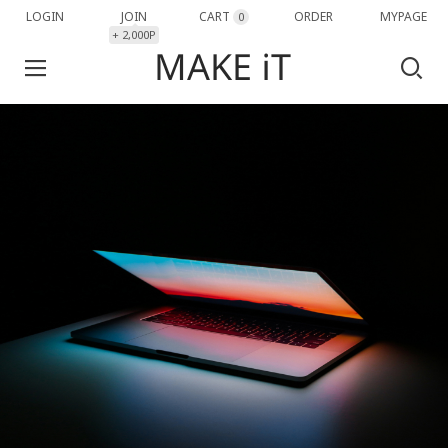
LOGIN
JOIN
CART
ORDER
MYPAGE
0
+ 2,000P