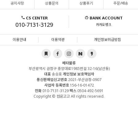
공지사항
상품문의
상품후기
주문/배송
CS CENTER
BANK ACCOUNT
010-7131-3129
카카오뱅크
이용안내
이용약관
개인정보취급방침
메타물류
부산광역시 금정구 중앙대로1985번길 32-16(남산동)
대표
송승호
개인정보 보호책임자
통신판매업신고번호
2021-부산금정-0907
사업자 등록번호
156-16-01472
전화
010-7131-3129
팩스
0504-492-5691
Copyright © 컴온고고 All rights reserved.