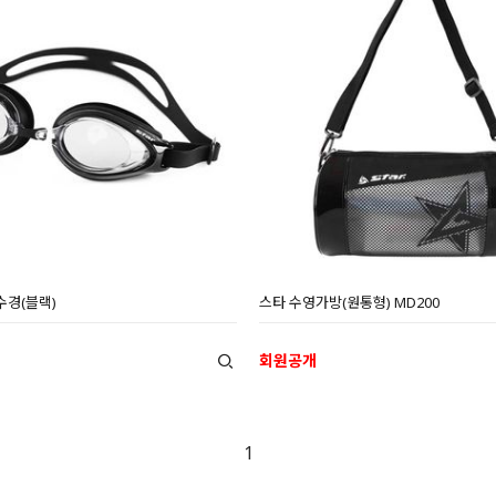
수경(블랙)
스타 수영가방(원통형) MD200
회원공개
1