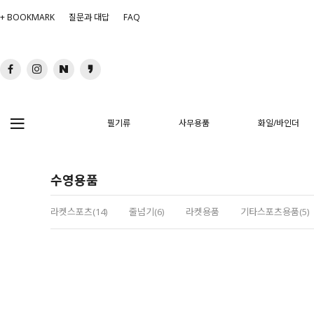
+ BOOKMARK
질문과 대답
FAQ
필기류
사무용품
화일/바인더
수영용품
라켓스포츠(14)
줄넘기(6)
라켓용품
기타스포츠용품(5)