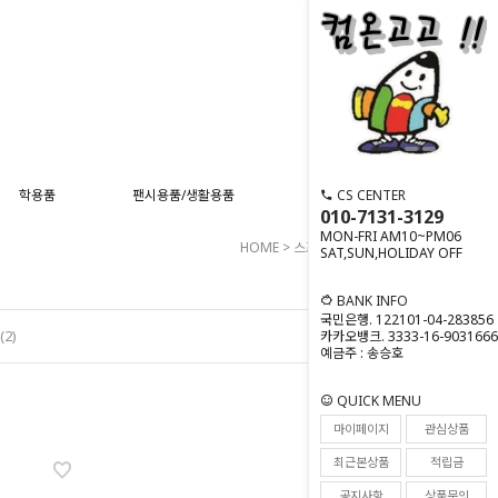
CS CENTER
학용품
팬시용품/생활용품
스포츠용품
사무기기
010-7131-3129
MON-FRI AM10~PM06
HOME
>
스포츠용품
>
수영용품
SAT,SUN,HOLIDAY OFF
BANK INFO
국민은행. 122101-04-283856
2)
카카오뱅크. 3333-16-9031666
예금주 : 송승호
QUICK MENU
마이페이지
관심상품
최근본상품
적립금
공지사항
상품문의