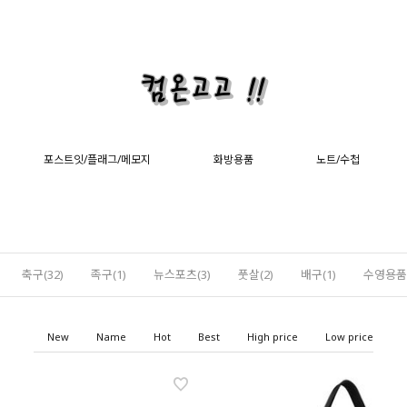
포스트잇/플래그/메모지
화방용품
노트/수첩
축구(32)
족구(1)
뉴스포츠(3)
풋살(2)
배구(1)
수영용품(
New
Name
Hot
Best
High price
Low price