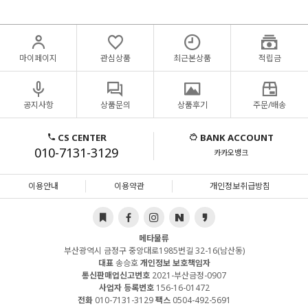
마이페이지
관심상품
최근본상품
적립금
공지사항
상품문의
상품후기
주문/배송
CS CENTER
BANK ACCOUNT
010-7131-3129
카카오뱅크
이용안내
이용약관
개인정보취급방침
메타물류
부산광역시 금정구 중앙대로1985번길 32-16(남산동)
대표
송승호
개인정보 보호책임자
통신판매업신고번호
2021-부산금정-0907
사업자 등록번호
156-16-01472
전화
010-7131-3129
팩스
0504-492-5691