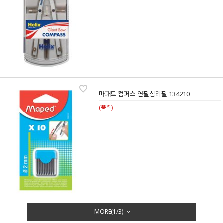
마패드 컴퍼스 연필심리필 134210
(품절)
MORE(
1
/
3
)