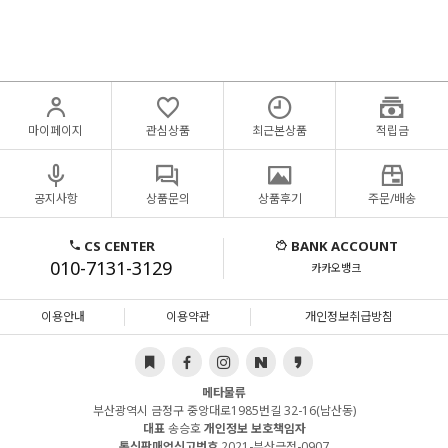
마이페이지
관심상품
최근본상품
적립금
공지사항
상품문의
상품후기
주문/배송
CS CENTER
BANK ACCOUNT
010-7131-3129
카카오뱅크
이용안내
이용약관
개인정보취급방침
메타물류
부산광역시 금정구 중앙대로1985번길 32-16(남산동)
대표
송승호
개인정보 보호책임자
통신판매업신고번호
2021-부산금정-0907