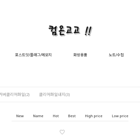
포스트잇/플래그/메모지
화방용품
노트/수첩
커버클리어화일(2)
클리어화일내지(3)
New
Name
Hot
Best
High price
Low price