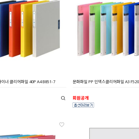
너 클리어화일 40P A4 B851-7
문화화일 PP 인덱스클리어화일 A3 F520
회원공개