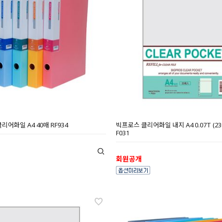
어화일 A4 40매 RF934
빅프로스 클리어화일 내지 A4 0.07T (230
F031
회원공개