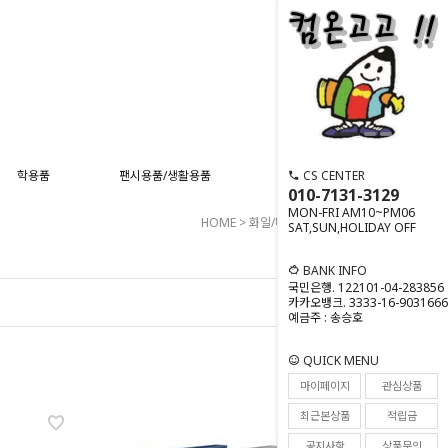
CS CENTER
학용품
팬시용품/생활용품
스포츠용품
사무기기
010-7131-3129
MON-FRI AM10~PM06
HOME
>
화일/바인더
>
클리어화일
SAT,SUN,HOLIDAY OFF
BANK INFO
국민은행. 122101-04-283856
카카오뱅크. 3333-16-9031666
예금주 : 송승호
QUICK MENU
마이페이지
관심상품
최근본상품
적립금
공지사항
상품문의