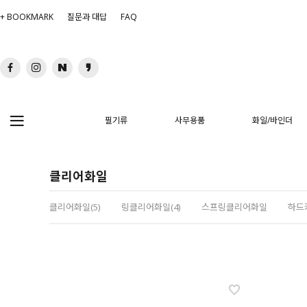
+ BOOKMARK
질문과 대답
FAQ
필기류
사무용품
화일/바인더
클리어화일
클리어화일(5)
링클리어화일(4)
스프링클리어화일
하드