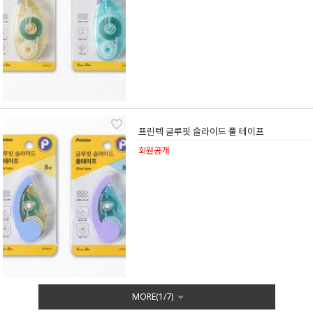
프린텍 글루핏 슬라이드 풀 테이프
회원공개
MORE(
1
/
7
)