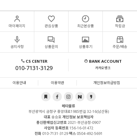
마이페이지
관심상품
최근본상품
적립금
공지사항
상품문의
상품후기
주문/배송
CS CENTER
BANK ACCOUNT
010-7131-3129
카카오뱅크
이용안내
이용약관
개인정보취급방침
메타물류
부산광역시 금정구 중앙대로1985번길 32-16(남산동)
대표
송승호
개인정보 보호책임자
통신판매업신고번호
2021-부산금정-0907
사업자 등록번호
156-16-01472
전화
010-7131-3129
팩스
0504-492-5691